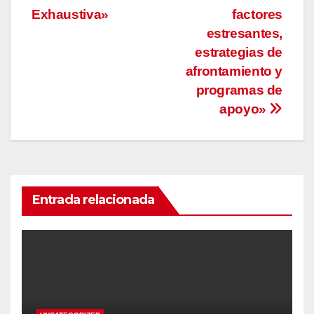
Exhaustiva»
factores
estresantes,
estrategias de
afrontamiento y
programas de
apoyo»
Entrada relacionada