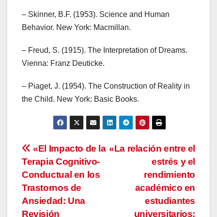
– Skinner, B.F. (1953). Science and Human
Behavior. New York: Macmillan.
– Freud, S. (1915). The Interpretation of Dreams.
Vienna: Franz Deuticke.
– Piaget, J. (1954). The Construction of Reality in
the Child. New York: Basic Books.
Navegación
«El Impacto de la
«La relación entre el
Terapia Cognitivo-
estrés y el
de
Conductual en los
rendimiento
entradas
Trastornos de
académico en
Ansiedad: Una
estudiantes
Revisión
universitarios: