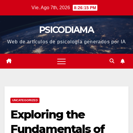
Saltar
Vie. Ago 7th, 2026
8:26:15 PM
al
contenido
PSICODIAMA
Web de artículos de psicología generados por IA
UNCATEGORIZED
Exploring the
Fundamentals of