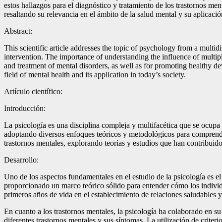
estos hallazgos para el diagnóstico y tratamiento de los trastornos men
resaltando su relevancia en el ámbito de la salud mental y su aplicació
Abstract:
This scientific article addresses the topic of psychology from a multi
intervention. The importance of understanding the influence of multiple
and treatment of mental disorders, as well as for promoting healthy de
field of mental health and its application in today’s society.
Artículo científico:
Introducción:
La psicología es una disciplina compleja y multifacética que se ocup
adoptando diversos enfoques teóricos y metodológicos para comprender
trastornos mentales, explorando teorías y estudios que han contribui
Desarrollo:
Uno de los aspectos fundamentales en el estudio de la psicología es el
proporcionado un marco teórico sólido para entender cómo los individuo
primeros años de vida en el establecimiento de relaciones saludables y
En cuanto a los trastornos mentales, la psicología ha colaborado en su
diferentes trastornos mentales y sus síntomas. La utilización de crite