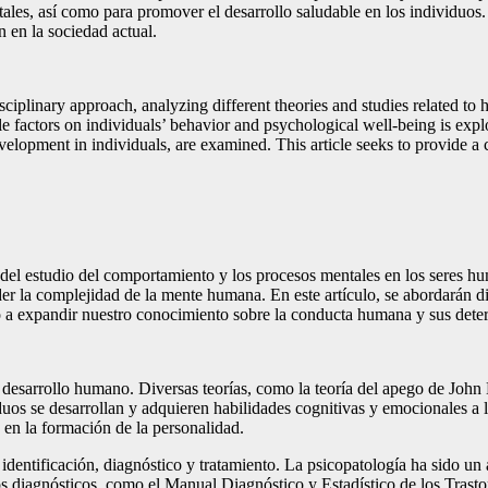
tales, así como para promover el desarrollo saludable en los individuos. 
n en la sociedad actual.
disciplinary approach, analyzing different theories and studies related 
 factors on individuals’ behavior and psychological well-being is explor
velopment in individuals, are examined. This article seeks to provide a
a del estudio del comportamiento y los procesos mentales en los seres 
 la complejidad de la mente humana. En este artículo, se abordarán dife
do a expandir nuestro conocimiento sobre la conducta humana y sus dete
 desarrollo humano. Diversas teorías, como la teoría del apego de John 
s se desarrollan y adquieren habilidades cognitivas y emocionales a lo 
 en la formación de la personalidad.
 identificación, diagnóstico y tratamiento. La psicopatología ha sido un
rios diagnósticos, como el Manual Diagnóstico y Estadístico de los Tras