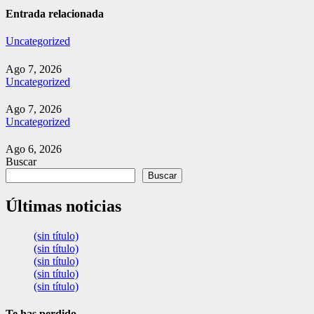
entradas
Entrada relacionada
Uncategorized
Ago 7, 2026
Uncategorized
Ago 7, 2026
Uncategorized
Ago 6, 2026
Buscar
Buscar
Últimas noticias
(sin título)
(sin título)
(sin título)
(sin título)
(sin título)
Te has perdido