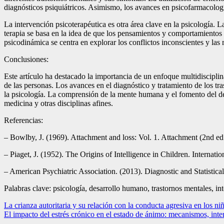
diagnósticos psiquiátricos. Asimismo, los avances en psicofarmacología
La intervención psicoterapéutica es otra área clave en la psicología. 
terapia se basa en la idea de que los pensamientos y comportamientos 
psicodinámica se centra en explorar los conflictos inconscientes y l
Conclusiones:
Este artículo ha destacado la importancia de un enfoque multidisciplin
de las personas. Los avances en el diagnóstico y tratamiento de los tra
la psicología. La comprensión de la mente humana y el fomento del desa
medicina y otras disciplinas afines.
Referencias:
– Bowlby, J. (1969). Attachment and loss: Vol. 1. Attachment (2nd ed
– Piaget, J. (1952). The Origins of Intelligence in Children. Internatio
– American Psychiatric Association. (2013). Diagnostic and Statistica
Palabras clave: psicología, desarrollo humano, trastornos mentales, in
Navegación
La crianza autoritaria y su relación con la conducta agresiva en los n
El impacto del estrés crónico en el estado de ánimo: mecanismos, inte
de