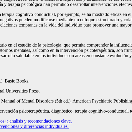
 y terapia psicológica han permitido desarrollar intervenciones efectiva
La terapia cognitivo-conductual, por ejemplo, se ha mostrado eficaz en el
negativos pueden modificarse mediante un enfoque estructurado y colabor
as relaciones tempranas en la vida del individuo para promover una may
ario en el estudio de la psicología, que permita comprender la influenci
stornos mentales, así como en la intervención psicoterapéutica, son frut
rrollo saludable en los individuos son áreas en constante evolución y r
.). Basic Books.
nal Universities Press.
l Manual of Mental Disorders (5th ed.). American Psychiatric Publishin
tervención psicoterapéutica, diagnóstico, terapia cognitivo-conductual, 
iños+: análisis y recomendaciones clave.
rvenciones y diferencias individuales.