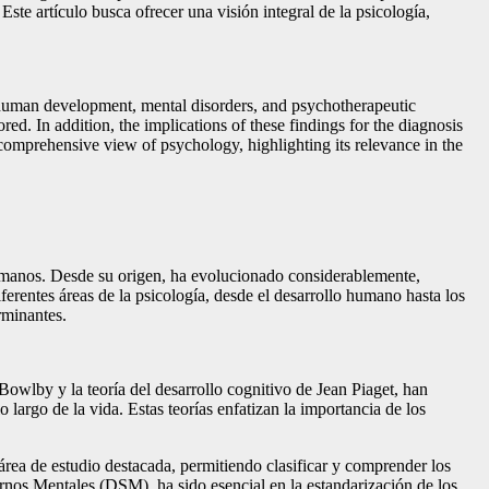
Este artículo busca ofrecer una visión integral de la psicología,
to human development, mental disorders, and psychotherapeutic
ed. In addition, the implications of these findings for the diagnosis
 comprehensive view of psychology, highlighting its relevance in the
humanos. Desde su origen, ha evolucionado considerablemente,
rentes áreas de la psicología, desde el desarrollo humano hasta los
rminantes.
Bowlby y la teoría del desarrollo cognitivo de Jean Piaget, han
largo de la vida. Estas teorías enfatizan la importancia de los
 área de estudio destacada, permitiendo clasificar y comprender los
tornos Mentales (DSM), ha sido esencial en la estandarización de los