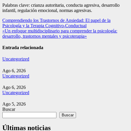
Palabras clave: crianza autoritaria, conducta agresiva, desarrollo
infantil, regulación emocional, normas agresivas.
Navegación
Comprendiendo los Trastornos de Ansiedad: El papel de la
Psicología y la Terapia Cognitivo-Conductual
de
«Un enfoque multidisciplinario para comprender la psicología:
entradas
desarrollo, trastornos mentales y psicoterapia»
Entrada relacionada
Uncategorized
Ago 6, 2026
Uncategorized
Ago 6, 2026
Uncategorized
Ago 5, 2026
Buscar
Buscar
Últimas noticias