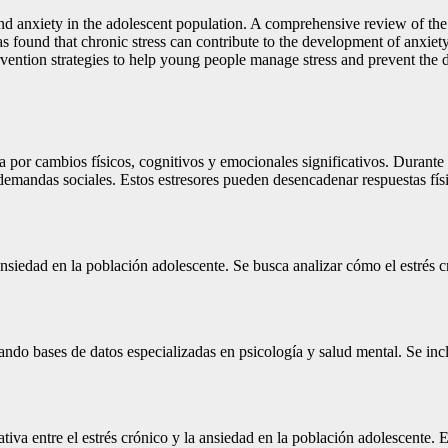
 and anxiety in the adolescent population. A comprehensive review of the 
as found that chronic stress can contribute to the development of anxiet
ention strategies to help young people manage stress and prevent the d
a por cambios físicos, cognitivos y emocionales significativos. Durante
 demandas sociales. Estos estresores pueden desencadenar respuestas fís
a ansiedad en la población adolescente. Se busca analizar cómo el estrés
ilizando bases de datos especializadas en psicología y salud mental. Se 
ativa entre el estrés crónico y la ansiedad en la población adolescente.