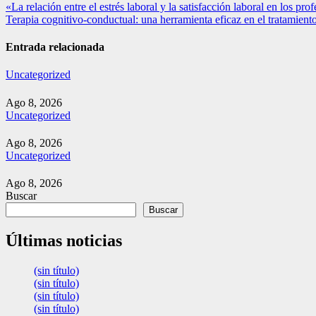
Navegación
«La relación entre el estrés laboral y la satisfacción laboral en los pro
Terapia cognitivo-conductual: una herramienta eficaz en el tratamient
de
entradas
Entrada relacionada
Uncategorized
Ago 8, 2026
Uncategorized
Ago 8, 2026
Uncategorized
Ago 8, 2026
Buscar
Buscar
Últimas noticias
(sin título)
(sin título)
(sin título)
(sin título)