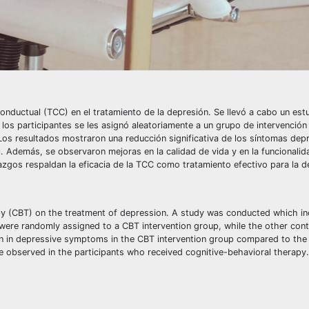
o-conductual (TCC) en el tratamiento de la depresión. Se llevó a cabo un est
los participantes se les asignó aleatoriamente a un grupo de intervenció
 Los resultados mostraron una reducción significativa de los síntomas depr
Además, se observaron mejoras en la calidad de vida y en la funcionalida
lazgos respaldan la eficacia de la TCC como tratamiento efectivo para la d
erapy (CBT) on the treatment of depression. A study was conducted which i
 were randomly assigned to a CBT intervention group, while the other con
on in depressive symptoms in the CBT intervention group compared to the
ere observed in the participants who received cognitive-behavioral therapy