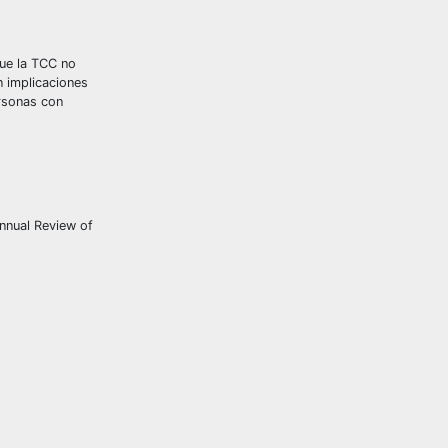
que la TCC no
n implicaciones
ersonas con
Annual Review of