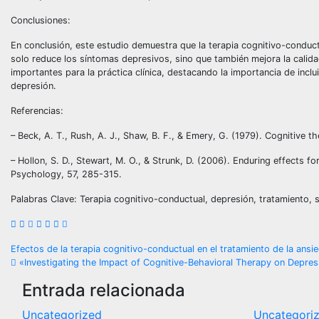
Conclusiones:
En conclusión, este estudio demuestra que la terapia cognitivo-conduct
solo reduce los síntomas depresivos, sino que también mejora la calidad
importantes para la práctica clínica, destacando la importancia de incl
depresión.
Referencias:
– Beck, A. T., Rush, A. J., Shaw, B. F., & Emery, G. (1979). Cognitive t
– Hollon, S. D., Stewart, M. O., & Strunk, D. (2006). Enduring effects f
Psychology, 57, 285-315.
Palabras Clave: Terapia cognitivo-conductual, depresión, tratamiento, s
Navegación
Efectos de la terapia cognitivo-conductual en el tratamiento de la an
«Investigating the Impact of Cognitive-Behavioral Therapy on Depre
de
Entrada relacionada
entradas
Uncategorized
Uncategori