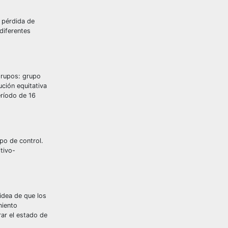
 pérdida de
diferentes
grupos: grupo
ución equitativa
eríodo de 16
po de control.
itivo-
idea de que los
miento
ar el estado de