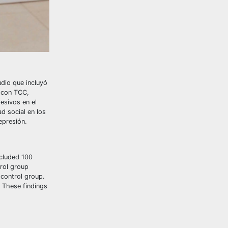
udio que incluyó
n con TCC,
esivos en el
d social en los
epresión.
ncluded 100
trol group
 control group.
. These findings