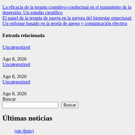
Navegación
La eficacia de la terapia cognitivo-conductual en el tratamiento de la
depresión: Un estudio científico
de
El papel de la terapia de pareja en la mejora del bienestar emocional:
entradas
Un enfoque basado en la teoría de apego y comunicación efectiva
Entrada relacionada
Uncategorized
Ago 8, 2026
Uncategorized
Ago 8, 2026
Uncategorized
Ago 8, 2026
Buscar
Buscar
Últimas noticias
(sin título)