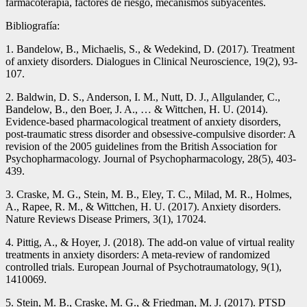
farmacoterapia, factores de riesgo, mecanismos subyacentes.
Bibliografía:
1. Bandelow, B., Michaelis, S., & Wedekind, D. (2017). Treatment
of anxiety disorders. Dialogues in Clinical Neuroscience, 19(2), 93-
107.
2. Baldwin, D. S., Anderson, I. M., Nutt, D. J., Allgulander, C.,
Bandelow, B., den Boer, J. A., … & Wittchen, H. U. (2014).
Evidence-based pharmacological treatment of anxiety disorders,
post-traumatic stress disorder and obsessive-compulsive disorder: A
revision of the 2005 guidelines from the British Association for
Psychopharmacology. Journal of Psychopharmacology, 28(5), 403-
439.
3. Craske, M. G., Stein, M. B., Eley, T. C., Milad, M. R., Holmes,
A., Rapee, R. M., & Wittchen, H. U. (2017). Anxiety disorders.
Nature Reviews Disease Primers, 3(1), 17024.
4. Pittig, A., & Hoyer, J. (2018). The add-on value of virtual reality
treatments in anxiety disorders: A meta-review of randomized
controlled trials. European Journal of Psychotraumatology, 9(1),
1410069.
5. Stein, M. B., Craske, M. G., & Friedman, M. J. (2017). PTSD