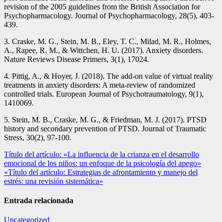
revision of the 2005 guidelines from the British Association for
Psychopharmacology. Journal of Psychopharmacology, 28(5), 403-
439.
3. Craske, M. G., Stein, M. B., Eley, T. C., Milad, M. R., Holmes,
A., Rapee, R. M., & Wittchen, H. U. (2017). Anxiety disorders.
Nature Reviews Disease Primers, 3(1), 17024.
4. Pittig, A., & Hoyer, J. (2018). The add-on value of virtual reality
treatments in anxiety disorders: A meta-review of randomized
controlled trials. European Journal of Psychotraumatology, 9(1),
1410069.
5. Stein, M. B., Craske, M. G., & Friedman, M. J. (2017). PTSD
history and secondary prevention of PTSD. Journal of Traumatic
Stress, 30(2), 97-100.
Navegación
Título del artículo: «La influencia de la crianza en el desarrollo
emocional de los niños: un enfoque de la psicología del apego»
de
«Título del artículo: Estrategias de afrontamiento y manejo del
entradas
estrés: una revisión sistemática»
Entrada relacionada
Uncategorized