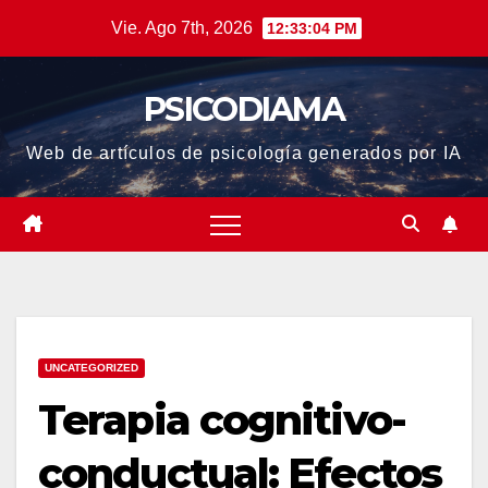
Saltar
Vie. Ago 7th, 2026
12:33:05 PM
al
contenido
PSICODIAMA
Web de artículos de psicología generados por IA
UNCATEGORIZED
Terapia cognitivo-
conductual: Efectos