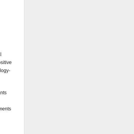
l
sitive
logy-
ants
sments