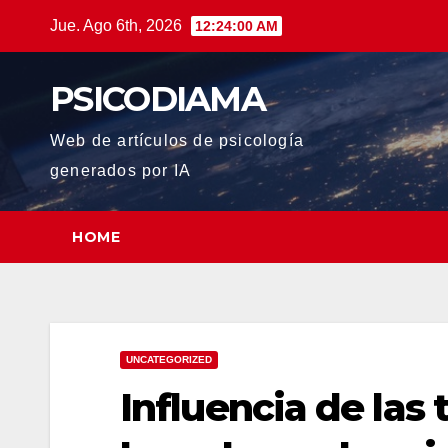
Saltar
Jue. Ago 6th, 2026
12:24:02 AM
al
contenido
PSICODIAMA
Web de artículos de psicología
generados por IA
HOME
UNCATEGORIZED
Influencia de las