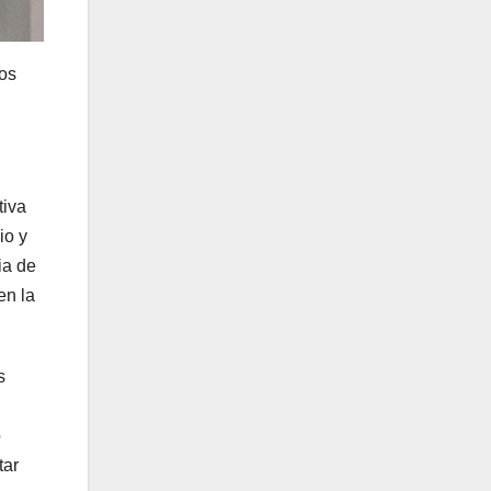
los
tiva
io y
ia de
en la
s
ó
tar