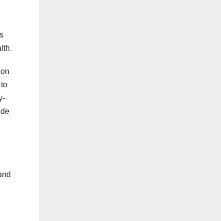
s
lth.
 on
 to
y-
ide
 and