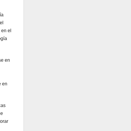
ía
el
 en el
ogía
se en
e en
cas
de
jorar