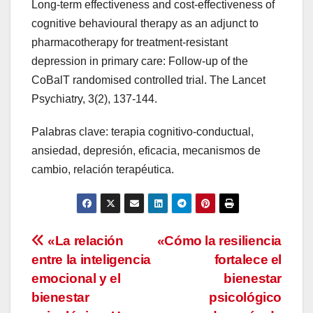
Long-term effectiveness and cost-effectiveness of
cognitive behavioural therapy as an adjunct to
pharmacotherapy for treatment-resistant
depression in primary care: Follow-up of the
CoBalT randomised controlled trial. The Lancet
Psychiatry, 3(2), 137-144.
Palabras clave: terapia cognitivo-conductual,
ansiedad, depresión, eficacia, mecanismos de
cambio, relación terapéutica.
Navegación
«La relación
«Cómo la resiliencia
entre la inteligencia
fortalece el
de
emocional y el
bienestar
entradas
bienestar
psicológico