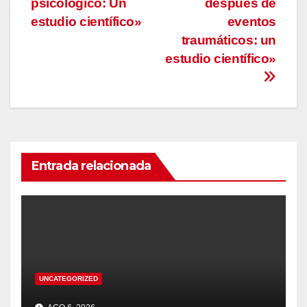
psicológico: Un
después de
estudio científico»
eventos
traumáticos: un
estudio científico»
Entrada relacionada
UNCATEGORIZED