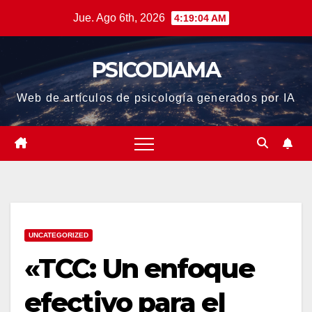
Saltar
Jue. Ago 6th, 2026
4:19:05 AM
al
contenido
PSICODIAMA
Web de artículos de psicología generados por IA
UNCATEGORIZED
«TCC: Un enfoque
efectivo para el