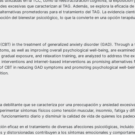
as utilizadas en la TCC, como la reestructuración cognitiva, la exposición 
des excesivas que caracterizan al TAG. Además, se explora la eficacia de 
lternativas prometedoras para el tratamiento del TAG. La evidencia cientí
oción del bienestar psicológico, lo que la convierte en una opción terapéu
y (CBT) in the treatment of generalized anxiety disorder (GAD). Through a
ptoms, as well as improving overall psychological well-being, are examined
 gradual exposure, and relaxation training, are analyzed to address the e
p interventions and internet-based interventions as promising alternatives
s of CBT in reducing GAD symptoms and promoting psychological well-bein
tion.
a debilitante que se caracteriza por una preocupación y ansiedad excesiva
perimentar síntomas físicos como tensión muscular, insomnio, fatiga y dif
funcionamiento diario y disminuir la calidad de vida de quienes los padec
ón eficaz en el tratamiento de diversas afecciones psicológicas, incluido
as y distorsionadas contribuyen a los síntomas emocionales y comportame