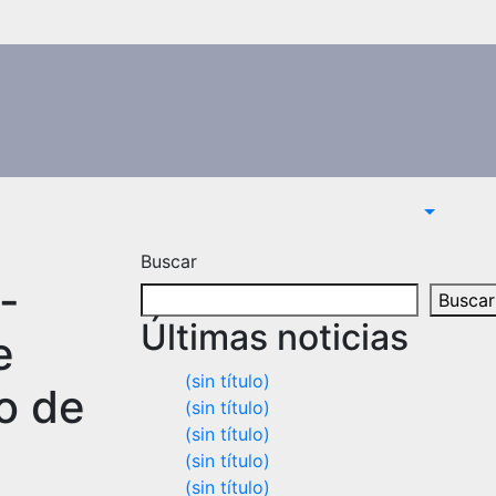
Buscar
-
Buscar
Últimas noticias
e
(sin título)
o de
(sin título)
(sin título)
(sin título)
(sin título)