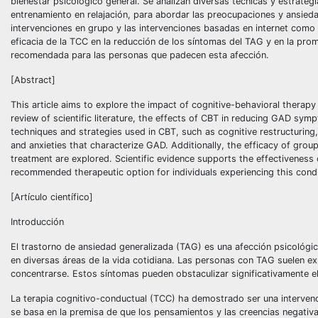
bienestar psicológico general. Se analizan diversas técnicas y estrategi
entrenamiento en relajación, para abordar las preocupaciones y ansieda
intervenciones en grupo y las intervenciones basadas en internet como a
eficacia de la TCC en la reducción de los síntomas del TAG y en la prom
recomendada para las personas que padecen esta afección.
[Abstract]
This article aims to explore the impact of cognitive-behavioral therap
review of scientific literature, the effects of CBT in reducing GAD sym
techniques and strategies used in CBT, such as cognitive restructuring,
and anxieties that characterize GAD. Additionally, the efficacy of grou
treatment are explored. Scientific evidence supports the effectivenes
recommended therapeutic option for individuals experiencing this condi
[Artículo científico]
Introducción
El trastorno de ansiedad generalizada (TAG) es una afección psicológic
en diversas áreas de la vida cotidiana. Las personas con TAG suelen ex
concentrarse. Estos síntomas pueden obstaculizar significativamente el 
La terapia cognitivo-conductual (TCC) ha demostrado ser una intervenci
se basa en la premisa de que los pensamientos y las creencias negativ