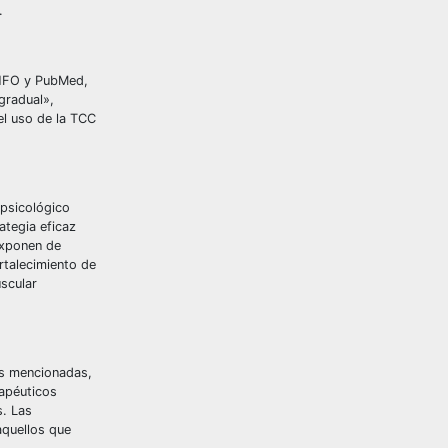
.
cINFO y PubMed,
gradual»,
el uso de la TCC
 psicológico
ategia eficaz
exponen de
rtalecimiento de
uscular
ias mencionadas,
rapéuticos
s. Las
aquellos que