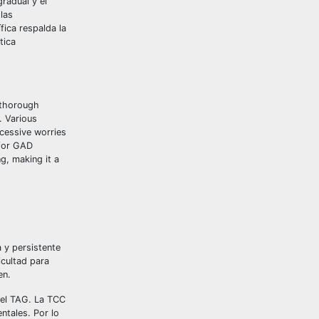
gradual y el
las
fica respalda la
tica
 thorough
. Various
xcessive worries
 for GAD
g, making it a
 y persistente
icultad para
en.
 el TAG. La TCC
ntales. Por lo