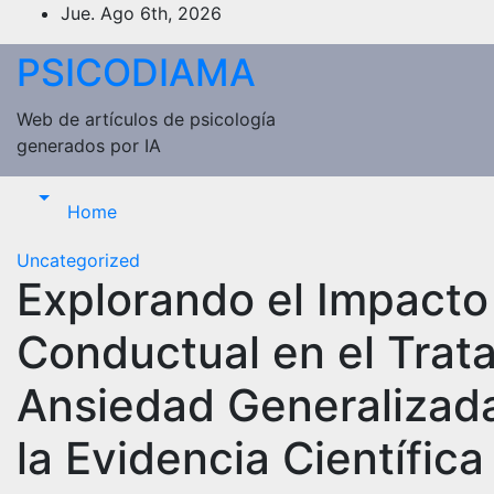
Saltar
Jue. Ago 6th, 2026
al
PSICODIAMA
contenido
Web de artículos de psicología
generados por IA
Home
Uncategorized
Explorando el Impacto 
Conductual en el Trat
Ansiedad Generalizada
la Evidencia Científica