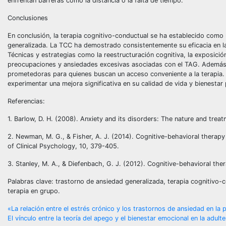
enfrentan barreras como la distancia o la falta de tiempo.
Conclusiones
En conclusión, la terapia cognitivo-conductual se ha establecido como
generalizada. La TCC ha demostrado consistentemente su eficacia en la
Técnicas y estrategias como la reestructuración cognitiva, la exposició
preocupaciones y ansiedades excesivas asociadas con el TAG. Además, l
prometedoras para quienes buscan un acceso conveniente a la terapia
experimentar una mejora significativa en su calidad de vida y bienestar 
Referencias:
1. Barlow, D. H. (2008). Anxiety and its disorders: The nature and treat
2. Newman, M. G., & Fisher, A. J. (2014). Cognitive-behavioral therapy
of Clinical Psychology, 10, 379-405.
3. Stanley, M. A., & Diefenbach, G. J. (2012). Cognitive-behavioral ther
Palabras clave: trastorno de ansiedad generalizada, terapia cognitivo-c
terapia en grupo.
Navegación
«La relación entre el estrés crónico y los trastornos de ansiedad en la 
El vínculo entre la teoría del apego y el bienestar emocional en la adulte