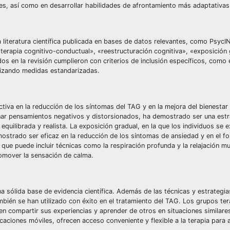
ales, así como en desarrollar habilidades de afrontamiento más adaptativas
 la literatura científica publicada en bases de datos relevantes, como Psy
terapia cognitivo-conductual», «reestructuración cognitiva», «exposición 
dos en la revisión cumplieron con criterios de inclusión específicos, como 
ilizando medidas estandarizadas.
ctiva en la reducción de los síntomas del TAG y en la mejora del bienestar
ionar pensamientos negativos y distorsionados, ha demostrado ser una estr
quilibrada y realista. La exposición gradual, en la que los individuos se 
strado ser eficaz en la reducción de los síntomas de ansiedad y en el fo
que puede incluir técnicas como la respiración profunda y la relajación m
romover la sensación de calma.
na sólida base de evidencia científica. Además de las técnicas y estrateg
mbién se han utilizado con éxito en el tratamiento del TAG. Los grupos te
 compartir sus experiencias y aprender de otros en situaciones similare
icaciones móviles, ofrecen acceso conveniente y flexible a la terapia para 