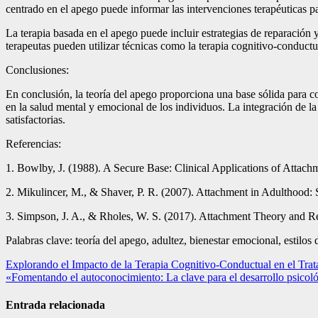
centrado en el apego puede informar las intervenciones terapéuticas p
La terapia basada en el apego puede incluir estrategias de reparación 
terapeutas pueden utilizar técnicas como la terapia cognitivo-conduct
Conclusiones:
En conclusión, la teoría del apego proporciona una base sólida para co
en la salud mental y emocional de los individuos. La integración de la
satisfactorias.
Referencias:
1. Bowlby, J. (1988). A Secure Base: Clinical Applications of Attac
2. Mikulincer, M., & Shaver, P. R. (2007). Attachment in Adulthood:
3. Simpson, J. A., & Rholes, W. S. (2017). Attachment Theory and 
Palabras clave: teoría del apego, adultez, bienestar emocional, estilos
Navegación
Explorando el Impacto de la Terapia Cognitivo-Conductual en el Trat
«Fomentando el autoconocimiento: La clave para el desarrollo psicoló
de
entradas
Entrada relacionada