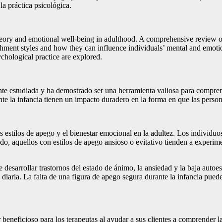
la práctica psicológica.
heory and emotional well-being in adulthood. A comprehensive review of t
tachment styles and how they can influence individuals’ mental and emotio
chological practice are explored.
e estudiada y ha demostrado ser una herramienta valiosa para comprende
nte la infancia tienen un impacto duradero en la forma en que las person
s estilos de apego y el bienestar emocional en la adultez. Los individu
lado, aquellos con estilos de apego ansioso o evitativo tienden a experi
desarrollar trastornos del estado de ánimo, la ansiedad y la baja autoes
aria. La falta de una figura de apego segura durante la infancia puede 
r beneficioso para los terapeutas al ayudar a sus clientes a comprender l