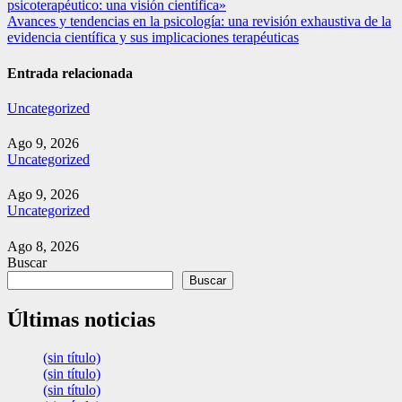
psicoterapéutico: una visión científica»
de
Avances y tendencias en la psicología: una revisión exhaustiva de la
entradas
evidencia científica y sus implicaciones terapéuticas
Entrada relacionada
Uncategorized
Ago 9, 2026
Uncategorized
Ago 9, 2026
Uncategorized
Ago 8, 2026
Buscar
Buscar
Últimas noticias
(sin título)
(sin título)
(sin título)