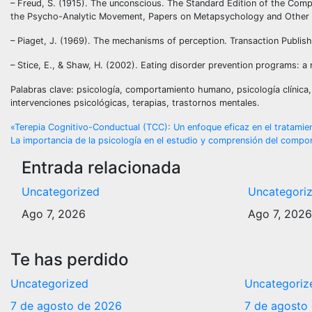
– Freud, S. (1915). The unconscious. The Standard Edition of the Com
the Psycho-Analytic Movement, Papers on Metapsychology and Other
– Piaget, J. (1969). The mechanisms of perception. Transaction Publish
– Stice, E., & Shaw, H. (2002). Eating disorder prevention programs: a 
Palabras clave: psicología, comportamiento humano, psicología clínica, p
intervenciones psicológicas, terapias, trastornos mentales.
Navegación
«Terepia Cognitivo-Conductual (TCC): Un enfoque eficaz en el tratamien
La importancia de la psicología en el estudio y comprensión del comp
de
Entrada relacionada
entradas
Uncategorized
Uncategori
Ago 7, 2026
Ago 7, 202
Te has perdido
Uncategorized
Uncategoriz
7 de agosto de 2026
7 de agosto