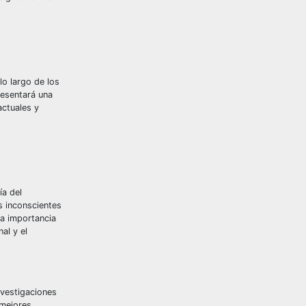
lo largo de los
resentará una
actuales y
ía del
s inconscientes
la importancia
al y el
nvestigaciones
 mejores