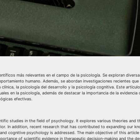
entíficos más relevantes en el campo de la psicología. Se exploran diversa
mportamiento humano. Además, se abordan investigaciones recientes que 
línica, la psicología del desarrollo y la psicología cognitiva. Este artícul
uales en la psicología, además de destacar la importancia de la evidencia ci
lógicas efectivas.
ific studies in the field of psychology. It explores various theories and t
r. In addition, recent research that has contributed to expanding our kn
and cognitive psychology is addressed. The main objective of this article 
mportance of scientific evidence in therapeutic decision-making and the de