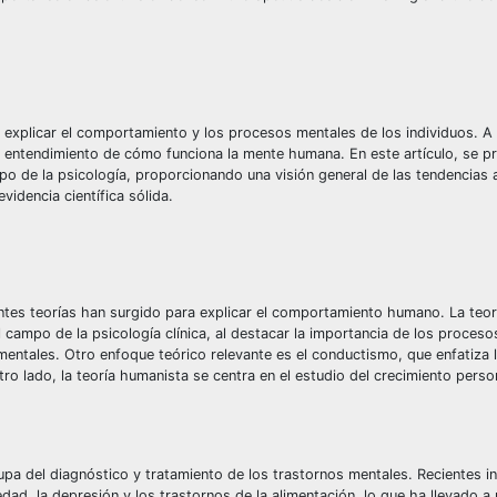
y explicar el comportamiento y los procesos mentales de los individuos. A 
 entendimiento de cómo funciona la mente humana. En este artículo, se p
po de la psicología, proporcionando una visión general de las tendencias 
idencia científica sólida.
entes teorías han surgido para explicar el comportamiento humano. La teor
 campo de la psicología clínica, al destacar la importancia de los proceso
 mentales. Otro enfoque teórico relevante es el conductismo, que enfatiza 
o lado, la teoría humanista se centra en el estudio del crecimiento person
cupa del diagnóstico y tratamiento de los trastornos mentales. Recientes i
, la depresión y los trastornos de la alimentación, lo que ha llevado a