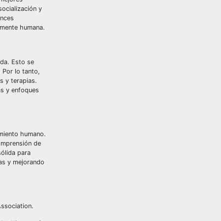
ocialización y
ances
a mente humana.
ida. Esto se
 Por lo tanto,
s y terapias.
as y enfoques
tamiento humano.
comprensión de
sólida para
tas y mejorando
ssociation.