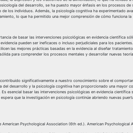
sicología del desarrollo, se ha puesto mayor énfasis en los procesos de s
llo de los individuos. Además, la psicología cognitiva ha experimentado av
pensamiento, lo que ha permitido una mejor comprensión de cómo funciona l
ancia de basar las intervenciones psicológicas en evidencia científica sól
idencia pueden ser ineficaces o incluso perjudiciales para los pacientes.
licen las mejores prácticas basadas en la evidencia al diseñar tratamiento
e sólida para comprender los procesos mentales y desarrollar nuevas teorí
ha contribuido significativamente a nuestro conocimiento sobre el compor
ogía del desarrollo y la psicología cognitiva han proporcionado una mayor 
Es esencial basar las intervenciones psicológicas en evidencia científica 
 se espera que la investigación en psicología continúe abriendo nuevas puer
he American Psychological Association (6th ed.). American Psychological A