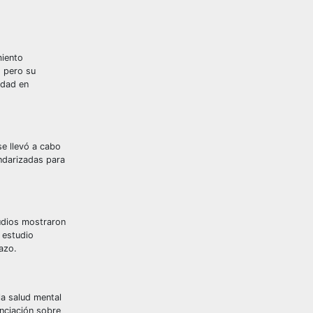
miento
, pero su
edad en
se llevó a cabo
ndarizadas para
tudios mostraron
 estudio
azo.
la salud mental
enciación sobre