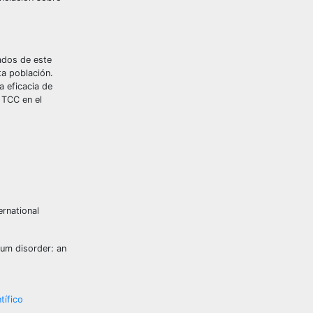
tados de este
ta población.
 eficacia de
 TCC en el
ernational
rum disorder: an
tífico