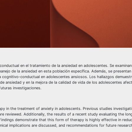
vo-conductual en el tratamiento de la ansiedad en adolescentes. Se examinan
 manejo de la ansiedad en esta población específica. Además, se presentan
pia cognitivo-conductual en adolescentes ansiosos. Los hallazgos demuest
 de ansiedad y en la mejora de la calidad de vida de los adolescentes afec
futuras investigaciones.
apy in the treatment of anxiety in adolescents. Previous studies investigat
are reviewed. Additionally, the results of a recent study evaluating the lo
indings demonstrate that this form of therapy is highly effective in reduc
inical implications are discussed, and recommendations for future researc