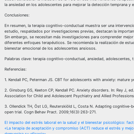
la ansiedad en los adolescentes para mejorar la detección temprana y e
Conclusiones:
En resumen, la terapia cognitivo-conductual muestra ser una intervenci
estudio, respaldados por investigaciones previas, destacan la importan
Sin embargo, se necesitan más investigaciones para comprender mejor 
diferentes enfoques terapéuticos. Se recomienda la realización de estud
bienestar emocional de los adolescentes ansiosos.
Palabras clave: terapia cognitivo-conductual, ansiedad, adolescentes, t
Referencias:
1. Kendall PC, Peterman JS. CBT for adolescents with anxiety: mature y
2. Ginsburg GS, Keeton CP, Kendall PC. Anxiety disorders. In: Rey J, e
Association for Child and Adolescent Psychiatry and Allied Professions
3. Ollendick TH, Öst LG, Reuterskiöld L, Costa N. Adapting cognitive-b
open trial. Cogn Behav Pract. 2009;16(3):263-271.
Navegación
El impacto del estrés laboral en la salud y el bienestar psicológico: fa
«La terapia de aceptación y compromiso (ACT) reduce el estrés y mejora
demuestra su eficacia»