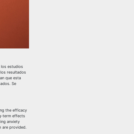
 los estudios
 los resultados
ran que esta
tados. Se
ing the efficacy
ng-term effects
ing anxiety
h are provided.