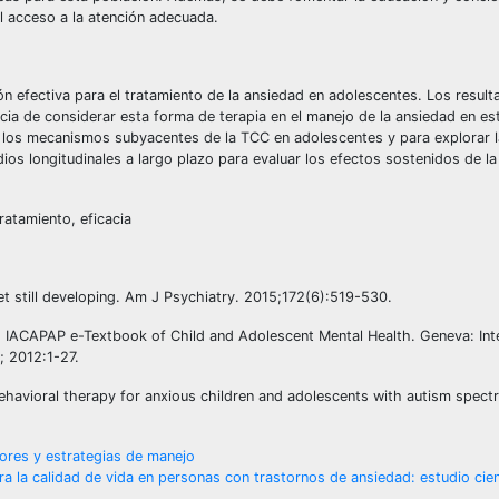
l acceso a la atención adecuada.
ón efectiva para el tratamiento de la ansiedad en adolescentes. Los resul
cia de considerar esta forma de terapia en el manejo de la ansiedad en es
los mecanismos subyacentes de la TCC en adolescentes y para explorar la
ios longitudinales a largo plazo para evaluar los efectos sostenidos de la
ratamiento, eficacia
et still developing. Am J Psychiatry. 2015;172(6):519-530.
d. IACAPAP e-Textbook of Child and Adolescent Mental Health. Geneva: Int
; 2012:1-27.
ehavioral therapy for anxious children and adolescents with autism spect
ctores y estrategias de manejo
 la calidad de vida en personas con trastornos de ansiedad: estudio cien