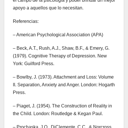
el campo de la psicología y poder brindar un mejor
apoyo a aquellos que lo necesitan.
Referencias:
– American Psychological Association (APA)
– Beck, A.T., Rush, A.J., Shaw, B.F., & Emery, G.
(1979). Cognitive Therapy of Depression. New
York: Guilford Press.
– Bowlby, J. (1973). Attachment and Loss: Volume
II. Separation, Anxiety and Anger. London: Hogarth
Press.
– Piaget, J. (1954). The Construction of Reality in
the Child. London: Routledge & Kegan Paul.
– Prochaska, J.O., DiClemente, C.C., & Norcross,