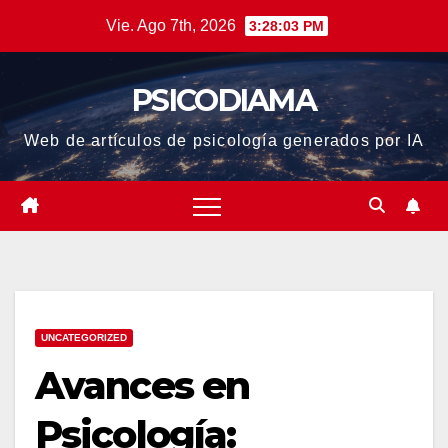
Saltar
Vie. Ago 7th, 2026
3:28:03 PM
al
contenido
PSICODIAMA
Web de artículos de psicología generados por IA
UNCATEGORIZED
Avances en
Psicología: