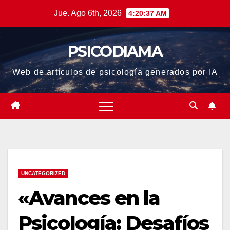
Saltar
Jue. Ago 6th, 2026
4:20:38 AM
al
contenido
PSICODIAMA
Web de artículos de psicología generados por IA
UNCATEGORIZED
«Avances en la
Psicología: Desafíos