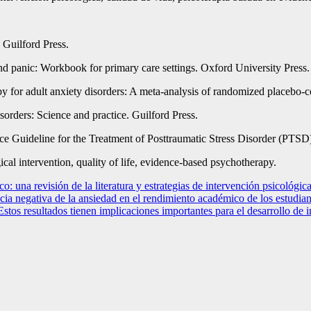
 Guilford Press.
d panic: Workbook for primary care settings. Oxford University Press.
 for adult anxiety disorders: A meta-analysis of randomized placebo-cont
sorders: Science and practice. Guilford Press.
ce Guideline for the Treatment of Posttraumatic Stress Disorder (PTSD)
cal intervention, quality of life, evidence-based psychotherapy.
 una revisión de la literatura y estrategias de intervención psicológic
ia negativa de la ansiedad en el rendimiento académico de los estudiant
 Estos resultados tienen implicaciones importantes para el desarrollo de 