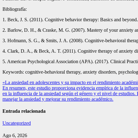
Bibliografía:
1. Beck, J. S. (2011). Cognitive behavior therapy: Basics and beyond.
2. Barlow, D. H., & Craske, M. G. (2007). Mastery of your anxiety an
3. Hofmann, S. G., & Smits, J. A. (2008). Cognitive-behavioral therapy
4. Clark, D. A., & Beck, A. T. (2011). Cognitive therapy of anxiety di
5. American Psychological Association (APA). (2017). Clinical Practi
Keywords: cognitive-behavioral therapy, anxiety disorders, psychologi
Navegación
«La ansiedad en adolescentes y su impacto en el rendimiento académico:
En resumen, este estudio proporciona evidencia empírica de la influenc
de
en la influencia de la ansiedad según el género y el nivel de estudios.
entradas
manejar la ansiedad y mejorar su rendimiento académico.
Entrada relacionada
Uncategorized
Ago 6, 2026