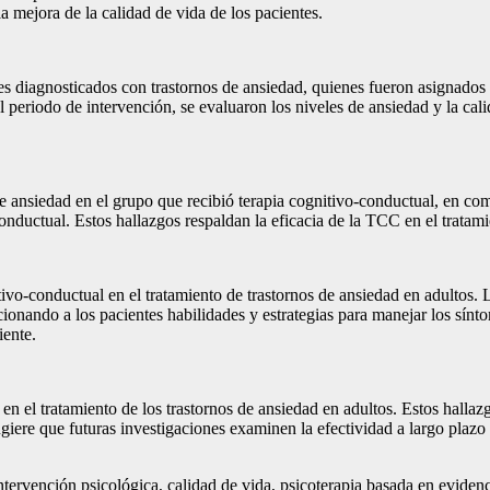
a mejora de la calidad de vida de los pacientes.
tes diagnosticados con trastornos de ansiedad, quienes fueron asignados
l periodo de intervención, se evaluaron los niveles de ansiedad y la cali
 de ansiedad en el grupo que recibió terapia cognitivo-conductual, en c
conductual. Estos hallazgos respaldan la eficacia de la TCC en el tratam
nitivo-conductual en el tratamiento de trastornos de ansiedad en adultos
ionando a los pacientes habilidades y estrategias para manejar los sín
iente.
n el tratamiento de los trastornos de ansiedad en adultos. Estos hallaz
giere que futuras investigaciones examinen la efectividad a largo plazo 
intervención psicológica, calidad de vida, psicoterapia basada en evidenc