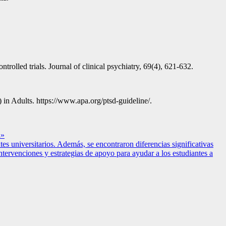
rolled trials. Journal of clinical psychiatry, 69(4), 621-632.
 in Adults. https://www.apa.org/ptsd-guideline/.
a»
es universitarios. Además, se encontraron diferencias significativas
intervenciones y estrategias de apoyo para ayudar a los estudiantes a