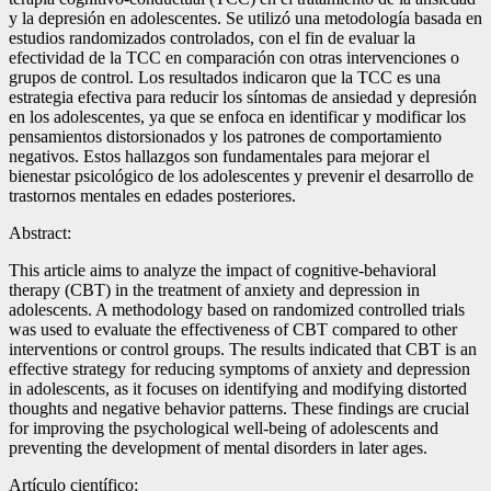
y la depresión en adolescentes. Se utilizó una metodología basada en
estudios randomizados controlados, con el fin de evaluar la
efectividad de la TCC en comparación con otras intervenciones o
grupos de control. Los resultados indicaron que la TCC es una
estrategia efectiva para reducir los síntomas de ansiedad y depresión
en los adolescentes, ya que se enfoca en identificar y modificar los
pensamientos distorsionados y los patrones de comportamiento
negativos. Estos hallazgos son fundamentales para mejorar el
bienestar psicológico de los adolescentes y prevenir el desarrollo de
trastornos mentales en edades posteriores.
Abstract:
This article aims to analyze the impact of cognitive-behavioral
therapy (CBT) in the treatment of anxiety and depression in
adolescents. A methodology based on randomized controlled trials
was used to evaluate the effectiveness of CBT compared to other
interventions or control groups. The results indicated that CBT is an
effective strategy for reducing symptoms of anxiety and depression
in adolescents, as it focuses on identifying and modifying distorted
thoughts and negative behavior patterns. These findings are crucial
for improving the psychological well-being of adolescents and
preventing the development of mental disorders in later ages.
Artículo científico: