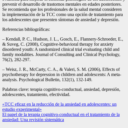
prevenir el desarrollo de trastornos mentales en edades posteriores.
Se recomienda que los profesionales de la salud mental consideren
la implementación de la TCC como una opción de tratamiento para
los adolescentes que presenten síntomas de ansiedad y depresión.
Referencias bibliográficas:
– Kendall, P. C., Hudson, J. L., Gosch, E., Flannery-Schroeder, E.,
& Suveg, C. (2008), Cognitive-behavioral therapy for anxiety
disordered youth: A randomized clinical trial evaluating child and
family modalities. Journal of Consulting and Clinical Psychology,
76(2), 282-297.
– Weisz, J. R., McCarty, C. A., & Valeri, S. M. (2006), Effects of
psychotherapy for depression in children and adolescents: A meta-
analysis. Psychological Bulletin, 132(1), 132-149.
Palabras clave: terapia cognitivo-conductual, ansiedad, depresión,
adolescentes, tratamiento, efectividad.
Navegación
«TCC eficaz en la reducción de la ansiedad en adolescentes: un
estudio experimental»
de
El papel de la terapia cognitivo-conductual en el tratamiento de la
entradas
ansiedad: Una revisión sistemática