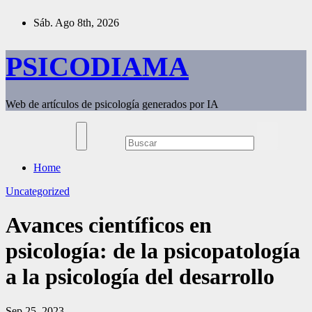
Saltar
Sáb. Ago 8th, 2026
al
contenido
PSICODIAMA
Web de artículos de psicología generados por IA
Home
Uncategorized
Avances científicos en
psicología: de la psicopatología
a la psicología del desarrollo
Sep 25, 2023