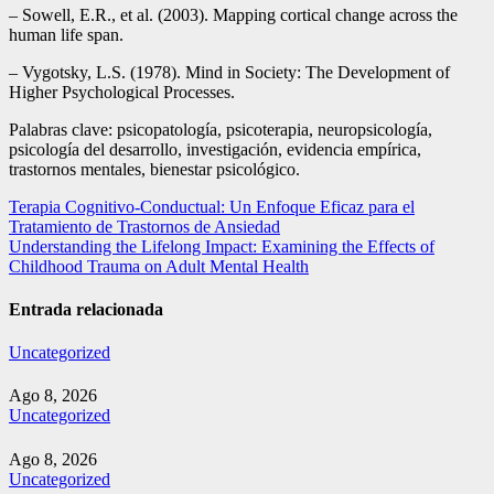
– Sowell, E.R., et al. (2003). Mapping cortical change across the
human life span.
– Vygotsky, L.S. (1978). Mind in Society: The Development of
Higher Psychological Processes.
Palabras clave: psicopatología, psicoterapia, neuropsicología,
psicología del desarrollo, investigación, evidencia empírica,
trastornos mentales, bienestar psicológico.
Navegación
Terapia Cognitivo-Conductual: Un Enfoque Eficaz para el
Tratamiento de Trastornos de Ansiedad
de
Understanding the Lifelong Impact: Examining the Effects of
entradas
Childhood Trauma on Adult Mental Health
Entrada relacionada
Uncategorized
Ago 8, 2026
Uncategorized
Ago 8, 2026
Uncategorized