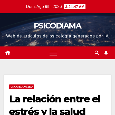
Saltar
Dom. Ago 9th, 2026
3:24:47 AM
al
contenido
PSICODIAMA
Web de artículos de psicología generados por IA
UNCATEGORIZED
La relación entre el
estrés y la salud