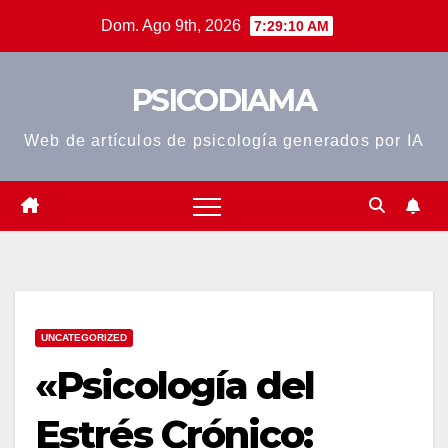
Saltar
Dom. Ago 9th, 2026
7:29:11 AM
al
contenido
PSICODIAMA
Web de artículos de psicología generados por IA
UNCATEGORIZED
«Psicología del
Estrés Crónico: