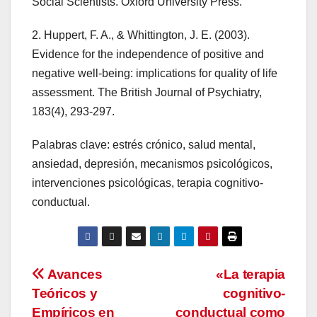
Social Scientists. Oxford University Press.
2. Huppert, F. A., & Whittington, J. E. (2003).
Evidence for the independence of positive and
negative well-being: implications for quality of life
assessment. The British Journal of Psychiatry,
183(4), 293-297.
Palabras clave: estrés crónico, salud mental,
ansiedad, depresión, mecanismos psicológicos,
intervenciones psicológicas, terapia cognitivo-
conductual.
Navegación
Avances
«La terapia
Teóricos y
cognitivo-
de
Empíricos en
conductual como