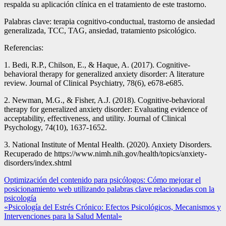
respalda su aplicación clínica en el tratamiento de este trastorno.
Palabras clave: terapia cognitivo-conductual, trastorno de ansiedad
generalizada, TCC, TAG, ansiedad, tratamiento psicológico.
Referencias:
1. Bedi, R.P., Chilson, E., & Haque, A. (2017). Cognitive-
behavioral therapy for generalized anxiety disorder: A literature
review. Journal of Clinical Psychiatry, 78(6), e678-e685.
2. Newman, M.G., & Fisher, A.J. (2018). Cognitive-behavioral
therapy for generalized anxiety disorder: Evaluating evidence of
acceptability, effectiveness, and utility. Journal of Clinical
Psychology, 74(10), 1637-1652.
3. National Institute of Mental Health. (2020). Anxiety Disorders.
Recuperado de https://www.nimh.nih.gov/health/topics/anxiety-
disorders/index.shtml
Navegación
Optimización del contenido para psicólogos: Cómo mejorar el
posicionamiento web utilizando palabras clave relacionadas con la
de
psicología
entradas
«Psicología del Estrés Crónico: Efectos Psicológicos, Mecanismos y
Intervenciones para la Salud Mental»