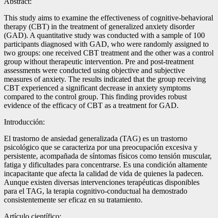
Abstract:
This study aims to examine the effectiveness of cognitive-behavioral
therapy (CBT) in the treatment of generalized anxiety disorder
(GAD). A quantitative study was conducted with a sample of 100
participants diagnosed with GAD, who were randomly assigned to
two groups: one received CBT treatment and the other was a control
group without therapeutic intervention. Pre and post-treatment
assessments were conducted using objective and subjective
measures of anxiety. The results indicated that the group receiving
CBT experienced a significant decrease in anxiety symptoms
compared to the control group. This finding provides robust
evidence of the efficacy of CBT as a treatment for GAD.
Introducción:
El trastorno de ansiedad generalizada (TAG) es un trastorno
psicológico que se caracteriza por una preocupación excesiva y
persistente, acompañada de síntomas físicos como tensión muscular,
fatiga y dificultades para concentrarse. Es una condición altamente
incapacitante que afecta la calidad de vida de quienes la padecen.
Aunque existen diversas intervenciones terapéuticas disponibles
para el TAG, la terapia cognitivo-conductual ha demostrado
consistentemente ser eficaz en su tratamiento.
Artículo científico: