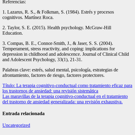
Referencias:
1. Lazarus, R. S., & Folkman, S. (1984). Estrés y procesos
cognitivos. Martínez Roca.
2. Taylor, S. E. (2015). Health psychology. McGraw-Hill
Education.
3. Compas, B. E., Connor-Smith, J., & Jaser, S. S. (2004).
Temperament, stress reactivity, and coping: implications for
depression in childhood and adolescence. Journal of Clinical Child
and Adolescent Psychology, 33(1), 21-31.
Palabras clave: estrés, salud mental, psicología, estrategias de
afrontamiento, factores de riesgo, factores protectores.
Navegación
Título: La terapia cognitivo-conductual como tratamiento eficaz para
los trastornos de ansiedad: una revisión sistemática
de
Las maravillas de la terapia cognitivo-conductual en el tratamiento
entradas
del trastorno de ansiedad generalizada: una revisión exhaustiva.
Entrada relacionada
Uncategorized