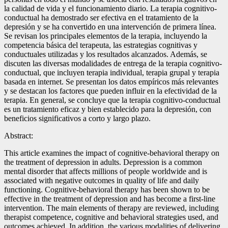
la calidad de vida y el funcionamiento diario. La terapia cognitivo-
conductual ha demostrado ser efectiva en el tratamiento de la
depresión y se ha convertido en una intervención de primera línea.
Se revisan los principales elementos de la terapia, incluyendo la
competencia básica del terapeuta, las estrategias cognitivas y
conductuales utilizadas y los resultados alcanzados. Además, se
discuten las diversas modalidades de entrega de la terapia cognitivo-
conductual, que incluyen terapia individual, terapia grupal y terapia
basada en internet. Se presentan los datos empíricos más relevantes
y se destacan los factores que pueden influir en la efectividad de la
terapia. En general, se concluye que la terapia cognitivo-conductual
es un tratamiento eficaz y bien establecido para la depresión, con
beneficios significativos a corto y largo plazo.
Abstract:
This article examines the impact of cognitive-behavioral therapy on
the treatment of depression in adults. Depression is a common
mental disorder that affects millions of people worldwide and is
associated with negative outcomes in quality of life and daily
functioning. Cognitive-behavioral therapy has been shown to be
effective in the treatment of depression and has become a first-line
intervention. The main elements of therapy are reviewed, including
therapist competence, cognitive and behavioral strategies used, and
outcomes achieved. In addition, the various modalities of delivering