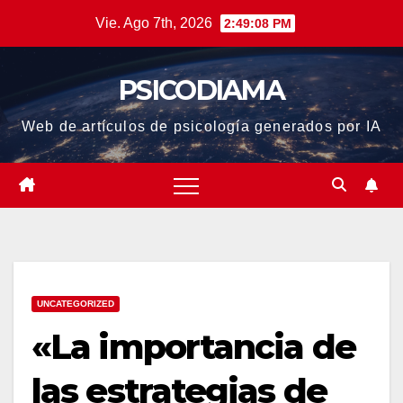
Saltar
Vie. Ago 7th, 2026
2:49:09 PM
al
contenido
PSICODIAMA
Web de artículos de psicología generados por IA
UNCATEGORIZED
«La importancia de
las estrategias de