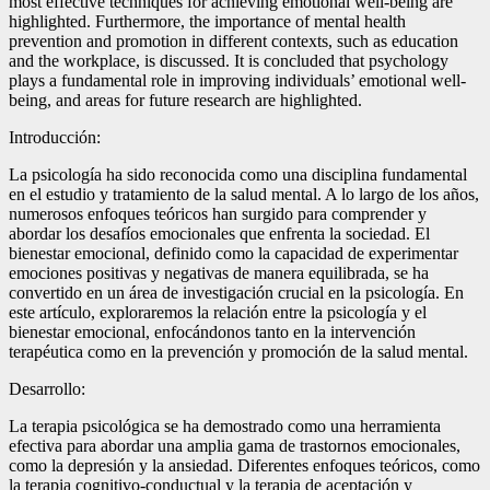
most effective techniques for achieving emotional well-being are
highlighted. Furthermore, the importance of mental health
prevention and promotion in different contexts, such as education
and the workplace, is discussed. It is concluded that psychology
plays a fundamental role in improving individuals’ emotional well-
being, and areas for future research are highlighted.
Introducción:
La psicología ha sido reconocida como una disciplina fundamental
en el estudio y tratamiento de la salud mental. A lo largo de los años,
numerosos enfoques teóricos han surgido para comprender y
abordar los desafíos emocionales que enfrenta la sociedad. El
bienestar emocional, definido como la capacidad de experimentar
emociones positivas y negativas de manera equilibrada, se ha
convertido en un área de investigación crucial en la psicología. En
este artículo, exploraremos la relación entre la psicología y el
bienestar emocional, enfocándonos tanto en la intervención
terapéutica como en la prevención y promoción de la salud mental.
Desarrollo:
La terapia psicológica se ha demostrado como una herramienta
efectiva para abordar una amplia gama de trastornos emocionales,
como la depresión y la ansiedad. Diferentes enfoques teóricos, como
la terapia cognitivo-conductual y la terapia de aceptación y