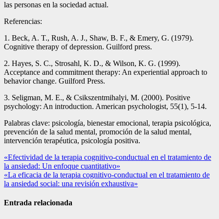
las personas en la sociedad actual.
Referencias:
1. Beck, A. T., Rush, A. J., Shaw, B. F., & Emery, G. (1979).
Cognitive therapy of depression. Guilford press.
2. Hayes, S. C., Strosahl, K. D., & Wilson, K. G. (1999).
Acceptance and commitment therapy: An experiential approach to
behavior change. Guilford Press.
3. Seligman, M. E., & Csikszentmihalyi, M. (2000). Positive
psychology: An introduction. American psychologist, 55(1), 5-14.
Palabras clave: psicología, bienestar emocional, terapia psicológica,
prevención de la salud mental, promoción de la salud mental,
intervención terapéutica, psicología positiva.
Navegación
«Efectividad de la terapia cognitivo-conductual en el tratamiento de
la ansiedad: Un enfoque cuantitativo»
de
«La eficacia de la terapia cognitivo-conductual en el tratamiento de
entradas
la ansiedad social: una revisión exhaustiva»
Entrada relacionada