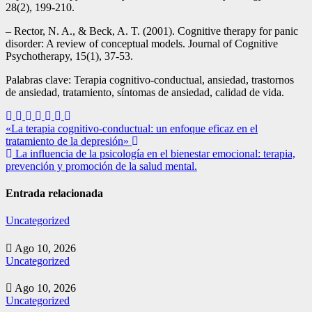
28(2), 199-210.
– Rector, N. A., & Beck, A. T. (2001). Cognitive therapy for panic
disorder: A review of conceptual models. Journal of Cognitive
Psychotherapy, 15(1), 37-53.
Palabras clave: Terapia cognitivo-conductual, ansiedad, trastornos
de ansiedad, tratamiento, síntomas de ansiedad, calidad de vida.
Navegación
«La terapia cognitivo-conductual: un enfoque eficaz en el
tratamiento de la depresión»
de
La influencia de la psicología en el bienestar emocional: terapia,
entradas
prevención y promoción de la salud mental.
Entrada relacionada
Uncategorized
Ago 10, 2026
Uncategorized
Ago 10, 2026
Uncategorized