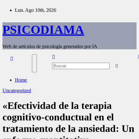
Saltar
Lun. Ago 10th, 2026
al
contenido
PSICODIAMA
Web de artículos de psicología generados por IA
Home
Uncategorized
«Efectividad de la terapia
cognitivo-conductual en el
tratamiento de la ansiedad: Un