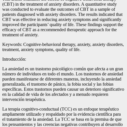
(CBT) in the treatment of anxiety disorders. A quantitative study
was conducted to evaluate the outcomes of CBT in a sample of
patients diagnosed with anxiety disorders. The results indicated that
CBT was effective in reducing anxiety symptoms and significantly
improved the participants’ quality of life. These findings support the
efficacy of CBT as a recommended therapeutic approach for the
treatment of anxiety.
Keywords: Cognitive-behavioral therapy, anxiety, anxiety disorders,
treatment, anxiety symptoms, quality of life.
Introducción:
La ansiedad es un trastorno psicológico común que afecta a un gran
número de individuos en todo el mundo. Los trastornos de ansiedad
pueden manifestarse de diferentes maneras, incluyendo la ansiedad
generalizada, el trastorno de pánico, la fobia social y las fobias
específicas. Estos trastornos pueden causar un deterioro significativo
en la calidad de vida de los afectados y a menudo requieren
intervención terapéutica.
La terapia cognitivo-conductual (TCC) es un enfoque terapéutico
ampliamente utilizado y respaldado por la evidencia científica para
el tratamiento de la ansiedad. La TCC se basa en la premisa de que
los pensamientos y las creencias negativas contribuyen al desarrollo