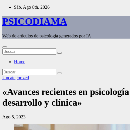
Saltar
Sáb. Ago 8th, 2026
al
contenido
PSICODIAMA
Web de artículos de psicología generados por IA
Home
Uncategorized
«Avances recientes en psicología
desarrollo y clínica»
Ago 5, 2023