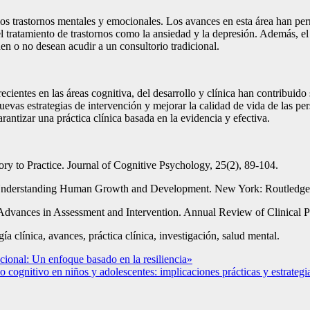
los trastornos mentales y emocionales. Los avances en esta área han per
l tratamiento de trastornos como la ansiedad y la depresión. Además, el 
den o no desean acudir a un consultorio tradicional.
ecientes en las áreas cognitiva, del desarrollo y clínica han contribuido
uevas estrategias de intervención y mejorar la calidad de vida de las pe
antizar una práctica clínica basada en la evidencia y efectiva.
ry to Practice. Journal of Cognitive Psychology, 25(2), 89-104.
 Understanding Human Growth and Development. New York: Routledge
 Advances in Assessment and Intervention. Annual Review of Clinical P
gía clínica, avances, práctica clínica, investigación, salud mental.
ocional: Un enfoque basado en la resiliencia»
lo cognitivo en niños y adolescentes: implicaciones prácticas y estrateg