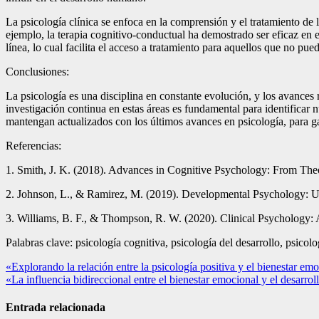
La psicología clínica se enfoca en la comprensión y el tratamiento de 
ejemplo, la terapia cognitivo-conductual ha demostrado ser eficaz en e
línea, lo cual facilita el acceso a tratamiento para aquellos que no pue
Conclusiones:
La psicología es una disciplina en constante evolución, y los avances r
investigación continua en estas áreas es fundamental para identificar n
mantengan actualizados con los últimos avances en psicología, para gar
Referencias:
1. Smith, J. K. (2018). Advances in Cognitive Psychology: From Theo
2. Johnson, L., & Ramirez, M. (2019). Developmental Psychology:
3. Williams, B. F., & Thompson, R. W. (2020). Clinical Psychology:
Palabras clave: psicología cognitiva, psicología del desarrollo, psicolo
Navegación
«Explorando la relación entre la psicología positiva y el bienestar em
«La influencia bidireccional entre el bienestar emocional y el desarrol
de
entradas
Entrada relacionada