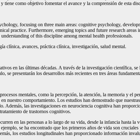
, y tiene como objetivo fomentar el avance y la comprensión de esta disci
sychology, focusing on three main areas: cognitive psychology, develo
clinical practice. Furthermore, emerging topics and future research area
understanding of this discipline among mental health professionals.
gía clínica, avances, práctica clínica, investigación, salud mental.
tivos en las últimas décadas. A través de la investigación científica, s
 se presentarán los desarrollos más recientes en tres áreas fundamentale
s procesos mentales, como la percepción, la atención, la memoria y el 
n nuestro comportamiento. Los estudios han demostrado que nuestras ca
ado. Además, las investigaciones en neurociencia cognitiva han propor
tratamiento de trastornos cognitivos.
curren en las personas a lo largo de su vida, desde la infancia hasta la 
r ejemplo, se ha encontrado que los primeros años de vida son cruciales 
Además, los estudios longitudinales han proporcionado información inval