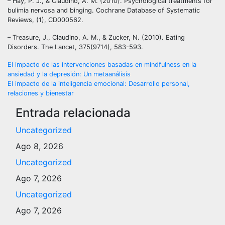
– Hay, P. J., & Claudino, A. M. (2010). Psychological treatments for
bulimia nervosa and binging. Cochrane Database of Systematic
Reviews, (1), CD000562.
– Treasure, J., Claudino, A. M., & Zucker, N. (2010). Eating
Disorders. The Lancet, 375(9714), 583-593.
Navegación
El impacto de las intervenciones basadas en mindfulness en la
ansiedad y la depresión: Un metaanálisis
de
El impacto de la inteligencia emocional: Desarrollo personal,
relaciones y bienestar
entradas
Entrada relacionada
Uncategorized
Ago 8, 2026
Uncategorized
Ago 7, 2026
Uncategorized
Ago 7, 2026