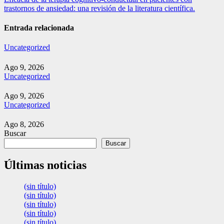
entradas
trastornos de ansiedad: una revisión de la literatura científica.
Entrada relacionada
Uncategorized
Ago 9, 2026
Uncategorized
Ago 9, 2026
Uncategorized
Ago 8, 2026
Buscar
Buscar
Últimas noticias
(sin título)
(sin título)
(sin título)
(sin título)
(sin título)