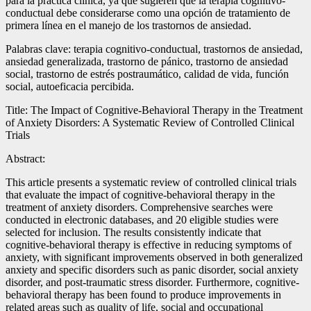
para la práctica clínica, ya que sugieren que la terapia cognitivo-
conductual debe considerarse como una opción de tratamiento de
primera línea en el manejo de los trastornos de ansiedad.
Palabras clave: terapia cognitivo-conductual, trastornos de ansiedad,
ansiedad generalizada, trastorno de pánico, trastorno de ansiedad
social, trastorno de estrés postraumático, calidad de vida, función
social, autoeficacia percibida.
Title: The Impact of Cognitive-Behavioral Therapy in the Treatment
of Anxiety Disorders: A Systematic Review of Controlled Clinical
Trials
Abstract:
This article presents a systematic review of controlled clinical trials
that evaluate the impact of cognitive-behavioral therapy in the
treatment of anxiety disorders. Comprehensive searches were
conducted in electronic databases, and 20 eligible studies were
selected for inclusion. The results consistently indicate that
cognitive-behavioral therapy is effective in reducing symptoms of
anxiety, with significant improvements observed in both generalized
anxiety and specific disorders such as panic disorder, social anxiety
disorder, and post-traumatic stress disorder. Furthermore, cognitive-
behavioral therapy has been found to produce improvements in
related areas such as quality of life, social and occupational