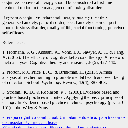
cognitive-behavioral therapy should be considered a first-line
treatment option in the management of anxiety disorders.
Keywords: cognitive-behavioral therapy, anxiety disorders,
generalized anxiety, panic disorder, social anxiety disorder, post-
traumatic stress disorder, quality of life, social functioning, perceived
self-efficacy.
Referencias:
1. Hofmann, S. G., Asnaani, A., Vonk, I. J., Sawyer, A. T., & Fang,
A. (2012). The efficacy of cognitive-behavioral therapy: A review of
meta-analyses. Cognitive therapy and research, 36(5), 427-440.
2. Norton, P. J., Price, E. C., & Brinkman, H. (2013). A meta-
analysis of teacher training to promote mental health and well-being
of educators. School Psychology Review, 42(4), 387-408.
3. Strosahl, K. D., & Robinson, P. J. (2008). Evidence-based and
practice-based practices in context: Applying the basic principles of
change. In Evidence-based practice in clinical psychology (pp. 120-
151). John Wiley & Sons.
Navegación
«Terapia cognitivo-conductual: Un tratamiento eficaz para trastornos
de ansiedad- Un metaanálisis»
de
Eficacia de la terapia cognitivo-conductual en pacientes con