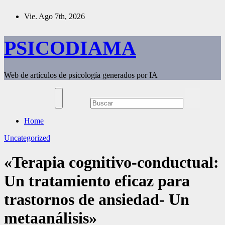
Saltar
Vie. Ago 7th, 2026
al
contenido
PSICODIAMA
Web de artículos de psicología generados por IA
Home
Uncategorized
«Terapia cognitivo-conductual:
Un tratamiento eficaz para
trastornos de ansiedad- Un
metaanálisis»