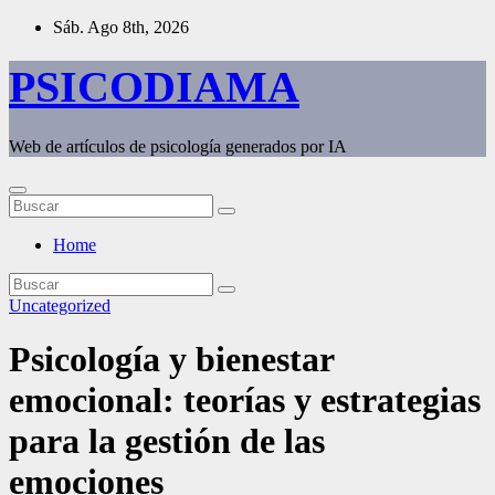
Saltar
Sáb. Ago 8th, 2026
al
contenido
PSICODIAMA
Web de artículos de psicología generados por IA
Home
Uncategorized
Psicología y bienestar
emocional: teorías y estrategias
para la gestión de las
emociones