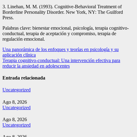
3. Linehan, M. M. (1993). Cognitive-Behavioral Treatment of
Borderline Personality Disorder. New York, NY: The Guilford
Press.
Palabras clave: bienestar emocional, psicología, terapia cognitivo-
conductual, terapia de aceptación y compromiso, terapia de
regulación emocional.
Navegación
Una panorámica de los enfoques y teorías en psicología y su
aplicación clínica
de
Terapia cognitivo-conductual: Una intervención efectiva para
entradas
reducir la ansiedad en adolescentes
Entrada relacionada
Uncategorized
Ago 8, 2026
Uncategorized
Ago 8, 2026
Uncategorized
Ago 8, 2026