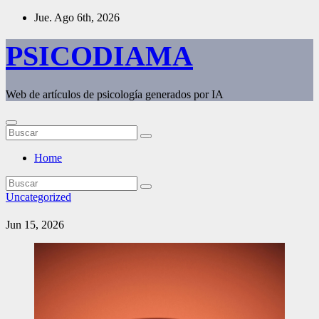
Saltar
Jue. Ago 6th, 2026
al
contenido
PSICODIAMA
Web de artículos de psicología generados por IA
Home
Uncategorized
Jun 15, 2026