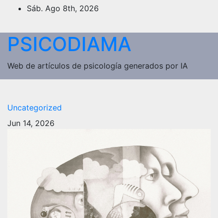
Saltar
Sáb. Ago 8th, 2026
al
contenido
PSICODIAMA
Web de artículos de psicología generados por IA
Uncategorized
Jun 14, 2026