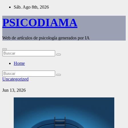
Saltar
Sáb. Ago 8th, 2026
al
contenido
PSICODIAMA
Web de artículos de psicología generados por IA
Home
Uncategorized
Jun 13, 2026