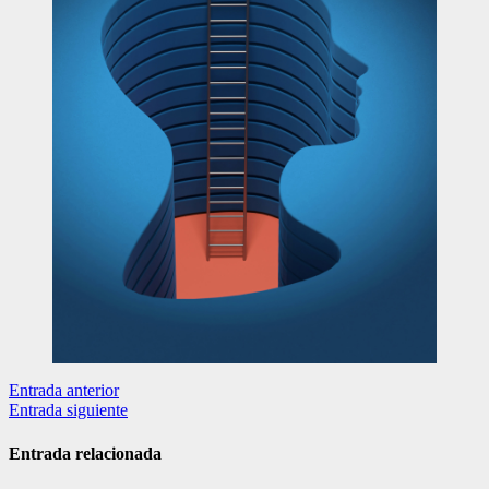
Navegación
Entrada anterior
Entrada siguiente
de
entradas
Entrada relacionada