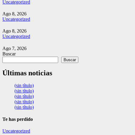
Uncategorized
Ago 8, 2026
Uncategorized
Ago 8, 2026
Uncategorized
Ago 7, 2026
Buscar
Buscar
Últimas noticias
(sin título)
(sin título)
(sin título)
(sin título)
(sin título)
Te has perdido
Uncategorized