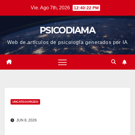
Saltar
Vie. Ago 7th, 2026
12:40:22 PM
al
contenido
PSICODIAMA
Web de artículos de psicología generados por IA
UNCATEGORIZED
JUN 8, 2026