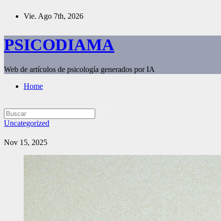
Saltar
Vie. Ago 7th, 2026
al
contenido
PSICODIAMA
Web de artículos de psicología generados por IA
Home
Uncategorized
Nov 15, 2025