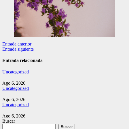
Navegación
Entrada anterior
Entrada siguiente
de
entradas
Entrada relacionada
Uncategorized
Ago 6, 2026
Uncategorized
Ago 6, 2026
Uncategorized
Ago 6, 2026
Buscar
Buscar