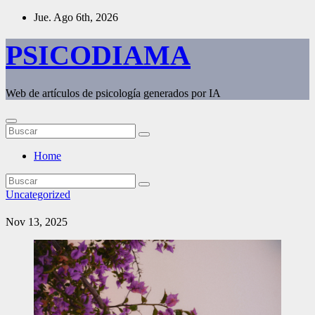
Saltar
Jue. Ago 6th, 2026
al
contenido
PSICODIAMA
Web de artículos de psicología generados por IA
Home
Uncategorized
Nov 13, 2025