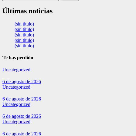
Últimas noticias
(sin título)
(sin título)
(sin título)
(sin título)
(sin título)
Te has perdido
Uncategorized
6 de agosto de 2026
Uncategorized
6 de agosto de 2026
Uncategorized
6 de agosto de 2026
Uncategorized
6 de agosto de 2026