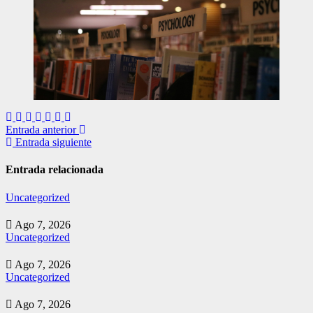
Navegación
Entrada anterior
Entrada siguiente
de
entradas
Entrada relacionada
Uncategorized
Ago 7, 2026
Uncategorized
Ago 7, 2026
Uncategorized
Ago 7, 2026