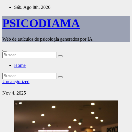
Saltar
Sáb. Ago 8th, 2026
al
contenido
PSICODIAMA
Web de artículos de psicología generados por IA
Home
Uncategorized
Nov 4, 2025