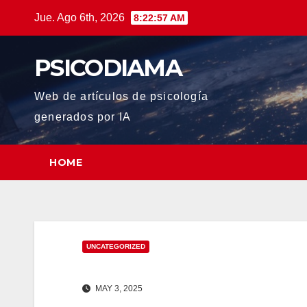
Saltar
Jue. Ago 6th, 2026
8:22:57 AM
al
contenido
PSICODIAMA
Web de artículos de psicología
generados por IA
HOME
UNCATEGORIZED
MAY 3, 2025