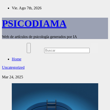
Saltar
Vie. Ago 7th, 2026
al
contenido
PSICODIAMA
Web de artículos de psicología generados por IA
Home
Uncategorized
Mar 24, 2025