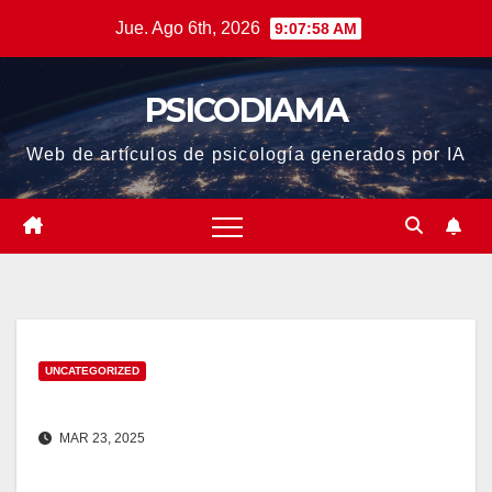
Saltar
Jue. Ago 6th, 2026
9:07:58 AM
al
contenido
PSICODIAMA
Web de artículos de psicología generados por IA
UNCATEGORIZED
MAR 23, 2025