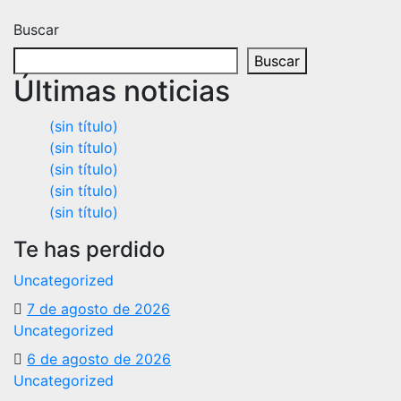
Buscar
Buscar
Últimas noticias
(sin título)
(sin título)
(sin título)
(sin título)
(sin título)
Te has perdido
Uncategorized
7 de agosto de 2026
Uncategorized
6 de agosto de 2026
Uncategorized