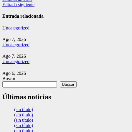
Navegación
Entrada siguiente
de
entradas
Entrada relacionada
Uncategorized
Ago 7, 2026
Uncategorized
Ago 7, 2026
Uncategorized
Ago 6, 2026
Buscar
Buscar
Últimas noticias
(sin título)
(sin título)
(sin título)
(sin título)
(sin título)