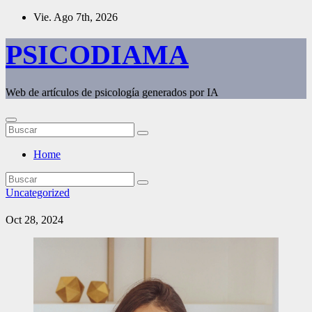
Saltar
Vie. Ago 7th, 2026
al
contenido
PSICODIAMA
Web de artículos de psicología generados por IA
Home
Uncategorized
Oct 28, 2024