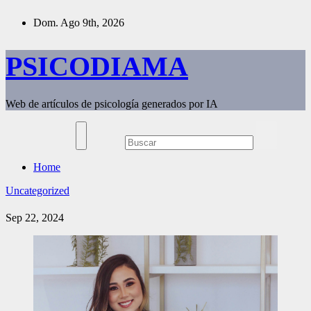
Saltar
Dom. Ago 9th, 2026
al
contenido
PSICODIAMA
Web de artículos de psicología generados por IA
Home
Uncategorized
Sep 22, 2024