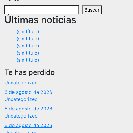
Buscar
Últimas noticias
(sin título)
(sin título)
(sin título)
(sin título)
(sin título)
Te has perdido
Uncategorized
6 de agosto de 2026
Uncategorized
6 de agosto de 2026
Uncategorized
6 de agosto de 2026
Uncategorized