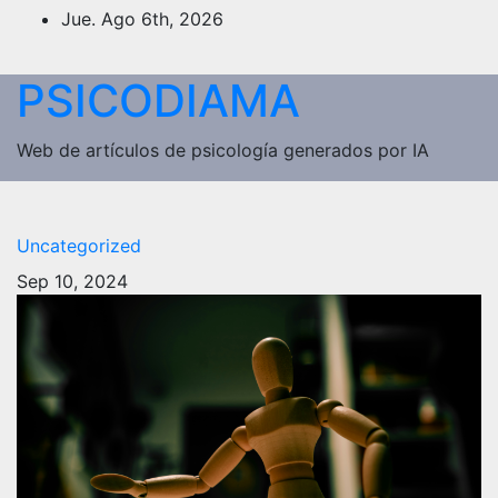
Saltar
Jue. Ago 6th, 2026
al
contenido
PSICODIAMA
Web de artículos de psicología generados por IA
Uncategorized
Sep 10, 2024