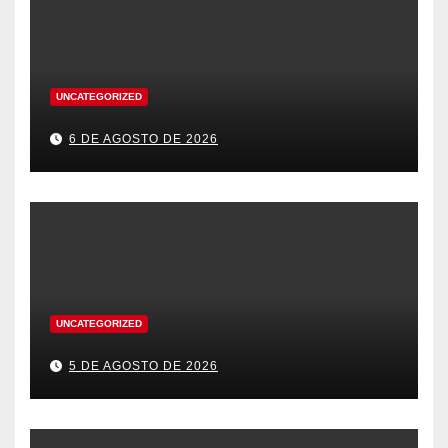
UNCATEGORIZED
6 DE AGOSTO DE 2026
UNCATEGORIZED
5 DE AGOSTO DE 2026