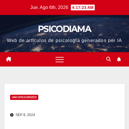
Saltar
Jue. Ago 6th, 2026
4:17:24 AM
al
contenido
PSICODIAMA
Web de artículos de psicología generados por IA
UNCATEGORIZED
SEP 8, 2024