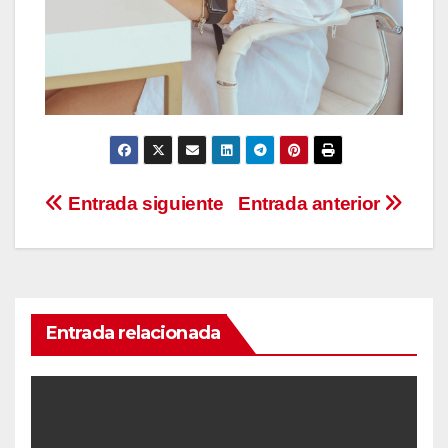
Navegación
Entrada siguiente
Entrada anterior
de
entradas
Entrada relacionada