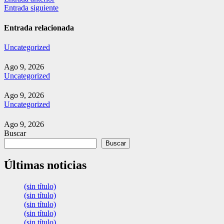
Navegación
Entrada siguiente
de
entradas
Entrada relacionada
Uncategorized
Ago 9, 2026
Uncategorized
Ago 9, 2026
Uncategorized
Ago 9, 2026
Buscar
Buscar
Últimas noticias
(sin título)
(sin título)
(sin título)
(sin título)
(sin título)