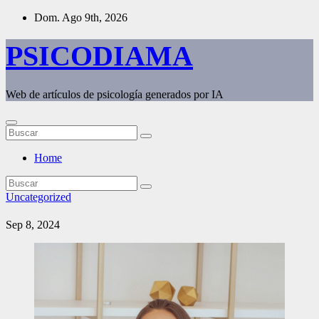
Saltar
Dom. Ago 9th, 2026
al
contenido
PSICODIAMA
Web de artículos de psicología generados por IA
Home
Uncategorized
Sep 8, 2024